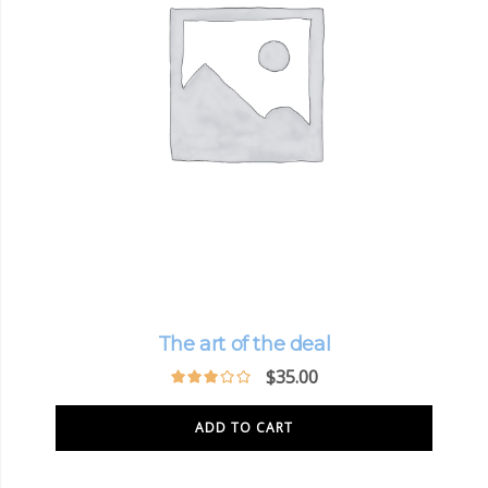
The art of the deal
$
35.00
ADD TO CART