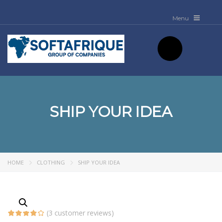
SHIP YOUR IDEA
HOME
CLOTHING
SHIP YOUR IDEA
(
3
customer reviews)